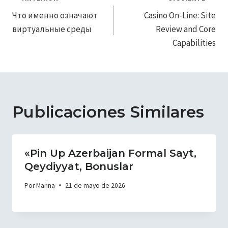
Navegación
Что именно означают
Casino On-Line: Site
de
виртуальные среды
Review and Core
entradas
Capabilities
Publicaciones Similares
«Pin Up Azerbaijan Formal Sayt,
Qeydiyyat, Bonuslar
Por
Marina
21 de mayo de 2026