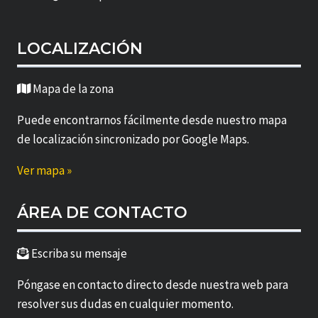
LOCALIZACIÓN
Mapa de la zona
Puede encontrarnos fácilmente desde nuestro mapa
de localización sincronizado por Google Maps.
Ver mapa »
ÁREA DE CONTACTO
Escriba su mensaje
Póngase en contacto directo desde nuestra web para
resolver sus dudas en cualquier momento.