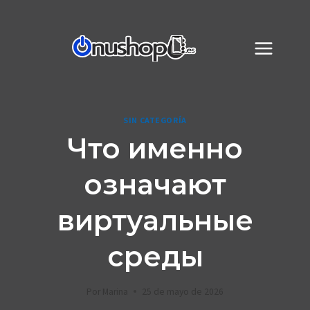
Saltar
al
contenido
SIN CATEGORÍA
Что именно
означают
виртуальные
среды
Por
Marina
25 de mayo de 2026