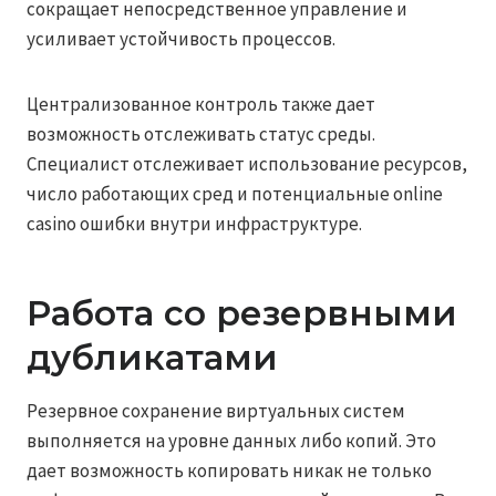
сокращает непосредственное управление и
усиливает устойчивость процессов.
Централизованное контроль также дает
возможность отслеживать статус среды.
Специалист отслеживает использование ресурсов,
число работающих сред и потенциальные online
casino ошибки внутри инфраструктуре.
Работа со резервными
дубликатами
Резервное сохранение виртуальных систем
выполняется на уровне данных либо копий. Это
дает возможность копировать никак не только