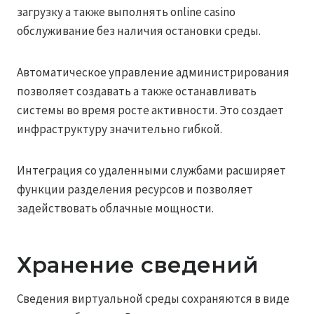
загрузку а также выполнять online casino
обслуживание без наличия остановки среды.
Автоматическое управление администрирования
позволяет создавать а также останавливать
системы во время росте активности. Это создает
инфраструктуру значительно гибкой.
Интеграция со удаленными службами расширяет
функции разделения ресурсов и позволяет
задействовать облачные мощности.
Хранение сведений
Сведения виртуальной среды сохраняются в виде