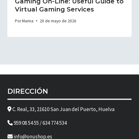
Gaming On-Line: Useful Guide to
Virtual Gaming Services
Por
Marina
20 de mayo de 2026
DIRECCIÓN
C. Real, 33, 21610 San Juan del Puerto, Huelva
959 08 54 55 / 634 774 534
info@onushop.es