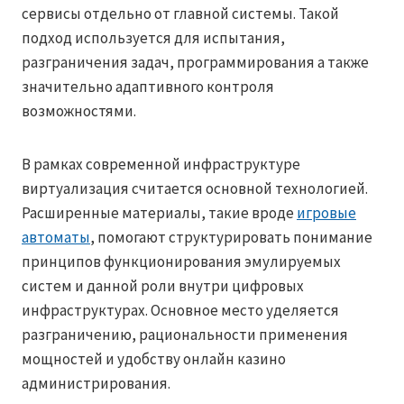
сервисы отдельно от главной системы. Такой
подход используется для испытания,
разграничения задач, программирования а также
значительно адаптивного контроля
возможностями.
В рамках современной инфраструктуре
виртуализация считается основной технологией.
Расширенные материалы, такие вроде
игровые
автоматы
, помогают структурировать понимание
принципов функционирования эмулируемых
систем и данной роли внутри цифровых
инфраструктурах. Основное место уделяется
разграничению, рациональности применения
мощностей и удобству онлайн казино
администрирования.