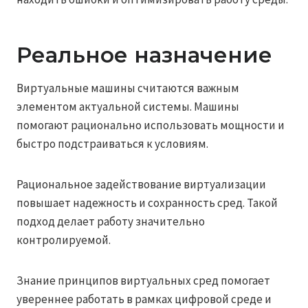
Реальное назначение
Виртуальные машины считаются важным
элементом актуальной системы. Машины
помогают рационально использовать мощности и
быстро подстраиваться к условиям.
Рациональное задействование виртуализации
повышает надежность и сохранность сред. Такой
подход делает работу значительно
контролируемой.
Знание принципов виртуальных сред помогает
увереннее работать в рамках цифровой среде и