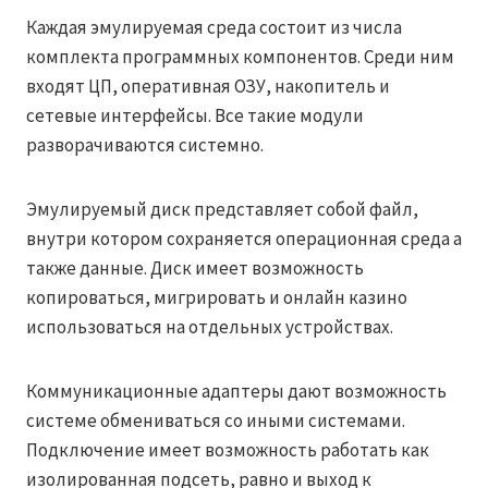
Каждая эмулируемая среда состоит из числа
комплекта программных компонентов. Среди ним
входят ЦП, оперативная ОЗУ, накопитель и
сетевые интерфейсы. Все такие модули
разворачиваются системно.
Эмулируемый диск представляет собой файл,
внутри котором сохраняется операционная среда а
также данные. Диск имеет возможность
копироваться, мигрировать и онлайн казино
использоваться на отдельных устройствах.
Коммуникационные адаптеры дают возможность
системе обмениваться со иными системами.
Подключение имеет возможность работать как
изолированная подсеть, равно и выход к