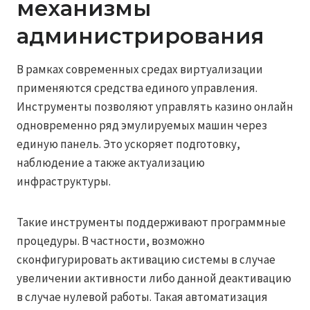
механизмы
администрирования
В рамках современных средах виртуализации
применяются средства единого управления.
Инструменты позволяют управлять казино онлайн
одновременно ряд эмулируемых машин через
единую панель. Это ускоряет подготовку,
наблюдение а также актуализацию
инфраструктуры.
Такие инструменты поддерживают программные
процедуры. В частности, возможно
сконфигурировать активацию системы в случае
увеличении активности либо данной деактивацию
в случае нулевой работы. Такая автоматизация