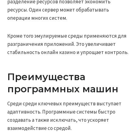
разделение ресурсов позволяет экономить
ресурсы. Один сервер может обрабатывать
операции многих систем.
Кроме того эмулируемые среды применяются для
разграничения приложений. Это увеличивает
стабильность онлайн казино и упрощает контроль.
Преимущества
программных машин
Среди среди ключевых преимуществ выступает
адаптивность. Программные системы быстро
создавать а также исключать, что ускоряет
взаимодействие со средой.