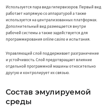
Используется пара вида гипервизоров. Первый вид
работает напрямую со аппаратурой а также
используется на централизованных платформах.
Дополнительный вид размещается внутри
рабочей системы а также задействуется для
программирования online casino и испытания.
Управляющий слой поддерживает разграничение
и устойчивость. Слой предотвращает влияние
отдельной программной машины относительно
другую и контролирует их связью.
Состав эмулируемой
среды