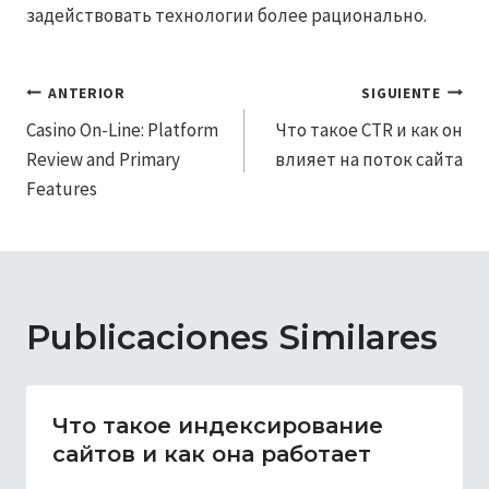
задействовать технологии более рационально.
Navegación
ANTERIOR
SIGUIENTE
Casino On-Line: Platform
Что такое CTR и как он
de
Review and Primary
влияет на поток сайта
entradas
Features
Publicaciones Similares
Что такое индексирование
сайтов и как она работает