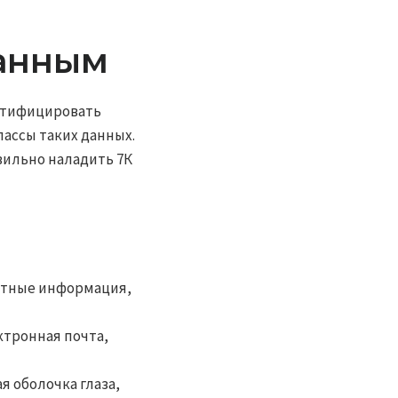
данным
нтифицировать
ассы таких данных.
вильно наладить 7К
ортные информация,
ктронная почта,
я оболочка глаза,