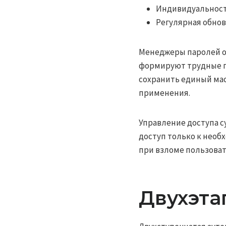
Индивидуальность
Регулярная обнов
Менеджеры паролей о
формируют трудные п
сохранить единый ма
применения.
Управление доступа с
доступ только к нео
при взломе пользоват
Двухэта