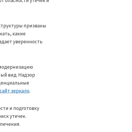
т опасности утечек и
Структуры призваны
нать, какие
здает уверенность
 модернизацию
ый вид. Надзор
иденциальные
сайт зеркало
.
ти и подготовку
иск утечек.
печения.