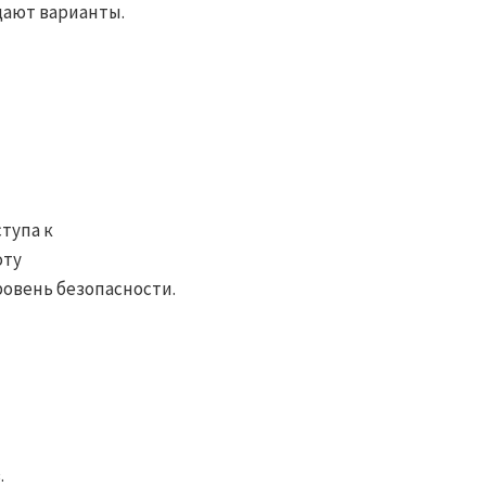
дают варианты.
тупа к
оту
овень безопасности.
.