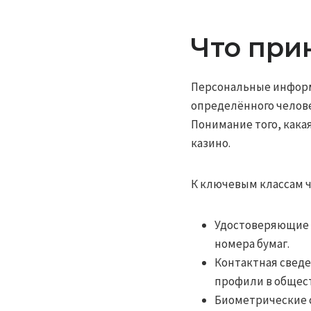
Что при
Персональные информ
определённого челове
Понимание того, кака
казино.
К ключевым классам 
Удостоверяющие д
номера бумаг.
Контактная сведе
профили в общес
Биометрические с