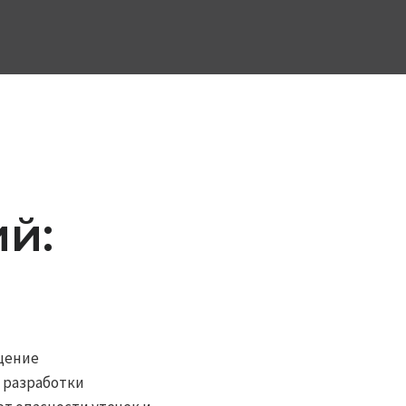
й:
щение
 разработки