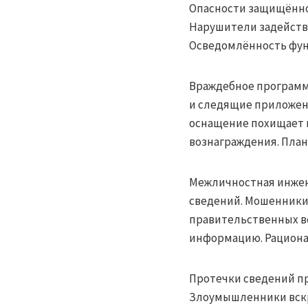
Опасности защищённо
Нарушители задейств
Осведомлённость фун
Враждебное программн
и следящие приложен
оснащение похищает к
вознаграждения. План
Межличностная инжен
сведений. Мошенники 
правительственных в
информацию. Рациона
Протечки сведений пр
Злоумышленники вскр