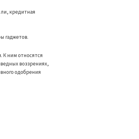
ыли, кредитная
ы гаджетов.
. К ним относятся
ведных воззрениях,
явного одобрения