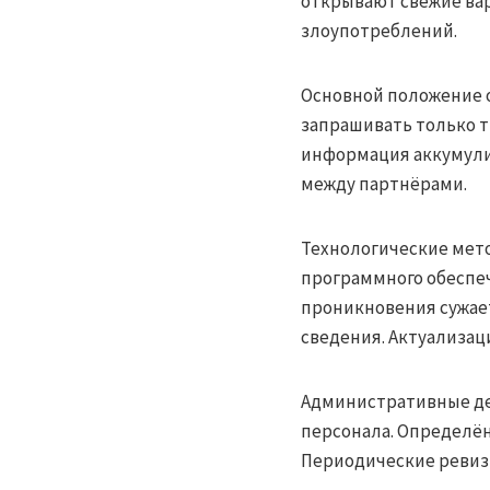
открывают свежие ва
злоупотреблений.
Основной положение 
запрашивать только т
информация аккумулир
между партнёрами.
Технологические мет
программного обеспе
проникновения сужае
сведения. Актуализа
Административные де
персонала. Определё
Периодические ревизи