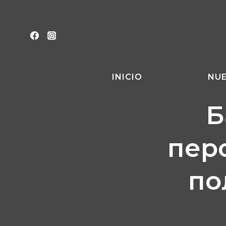
Saltar
al
contenido
INICIO
NUE
Б
пер
по