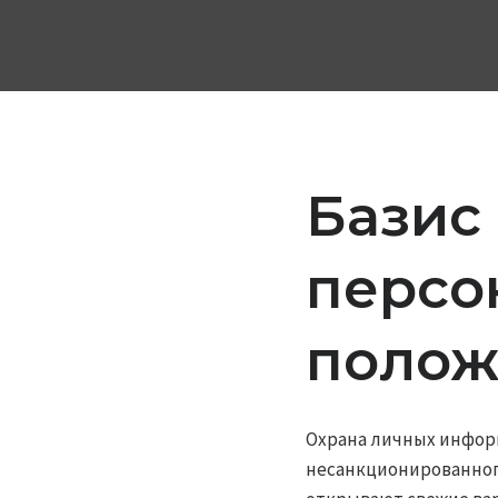
Базис
персо
полож
Охрана личных инфор
несанкционированног