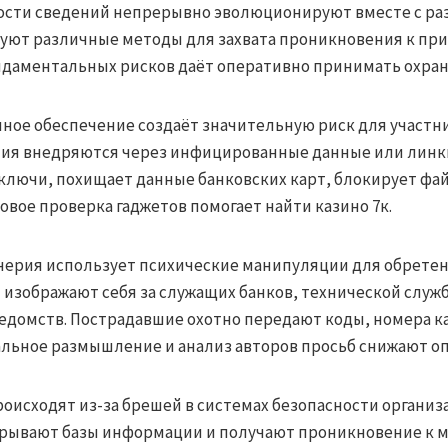
сти сведений непрерывно эволюционируют вместе с раз
уют различные методы для захвата проникновения к пр
даментальных рисков даёт оперативно принимать охран
ое обеспечение создаёт значительную риск для участни
ия внедряются через инфицированные данные или линки
лючи, похищает данные банковских карт, блокирует фай
овое проверка гаджетов помогает найти казино 7к.
ерия использует психические манипуляции для обрете
изображают себя за служащих банков, технической служ
едомств. Пострадавшие охотно передают коды, номера к
льное размышление и анализ авторов просьб снижают оп
оисходят из-за брешей в системах безопасности организ
ывают базы информации и получают проникновение к м