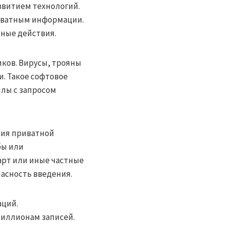
витием технологий.
иватным информации.
ные действия.
ков. Вирусы, трояны
. Такое софтовое
лы с запросом
ния приватной
бы или
арт или иные частные
асность введения.
аций.
иллионам записей.