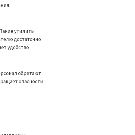
ния.
 Такие утилиты
ателю достаточно
ет удобство
ерсонал обретают
кращает опасности