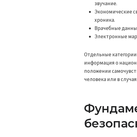
звучание.
Экономические св
хроника.
Врачебные данные
Электронные марк
Отдельные категории 
информация о национ
положении самочувств
человека или в случаях
Фундаме
безопас