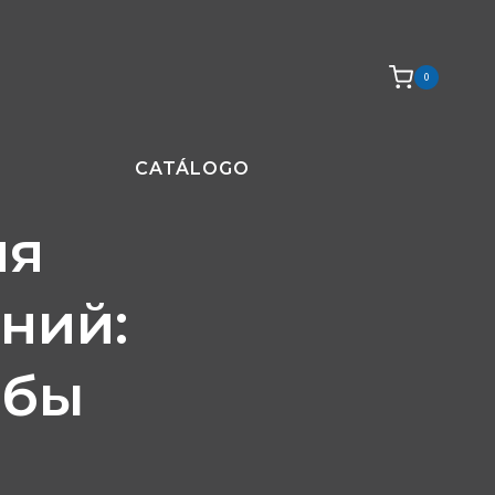
0
CATÁLOGO
ия
ний:
обы