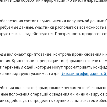
рианты для обработки информации, но вместе наращиваю
обеспечения состоит в уменьшении получаемой данных. 
ребуемые данные. Участники располагают возможность з
уются и как задействуются. Прозрачность процессов со
оды включают криптование, контроль проникновения и
чения. Криптование превращает информацию в нечитаем
т перечень людей, которые могут просматривать конф
ции ликвидируют уязвимости для
7к казино официальный 
йствия включают формирование регламентов безопаснос
нные положения операций с сведениями минимизируют р
и содействуют определять хрупкие зоны в системе обес