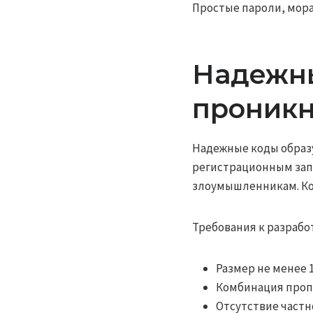
Простые пароли, мора
Надежны
проник
Надежные коды образу
регистрационным зап
злоумышленникам. Ко
Требования к разрабо
Размер не менее 
Комбинация пропи
Отсутствие частн