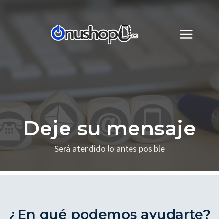
Saltar
al
contenido
Deje su mensaje
Será atendido lo antes posible
¿En qué podemos ayudarte?