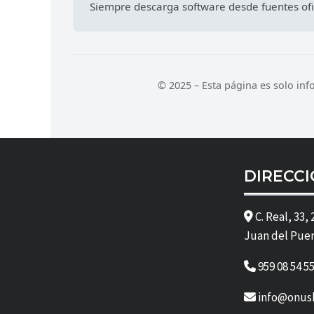
Siempre descarga software desde fuentes ofic
© 2025 – Esta página es solo in
DIRECC
C. Real, 33,
Juan del Pue
959 08 54 55
info@onus