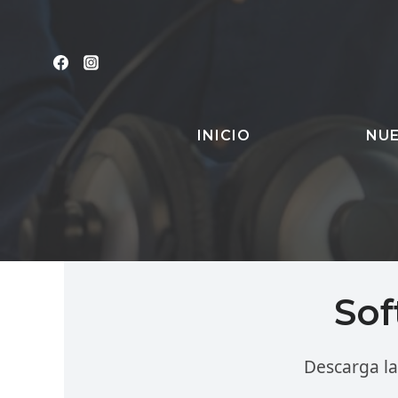
Saltar
al
contenido
INICIO
NUE
Sof
Descarga l