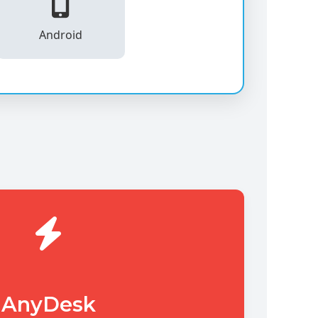
Android
AnyDesk