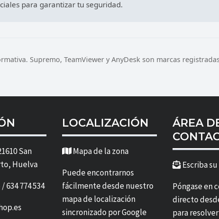
iales para garantizar tu seguridad.
formativa. Supremo, TeamViewer y AnyDesk son marcas registradas 
IÓN
LOCALIZACIÓN
ÁREA D
CONTA
 21610 San
Mapa de la zona
rto, Huelva
Escriba su
Puede encontrarnos
 / 634 774 534
fácilmente desde nuestro
Póngase en 
mapa de localización
directo desd
hop.es
sincronizado por Google
para resolve