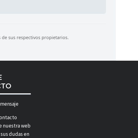
de sus respectivos propietarios.
E
CTO
 mensaje
contacto
e nuestra web
r sus dudas en