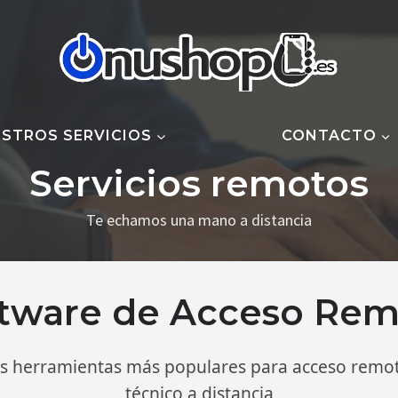
STROS SERVICIOS
CONTACTO
Servicios remotos
Te echamos una mano a distancia
tware de Acceso Re
as herramientas más populares para acceso remot
técnico a distancia