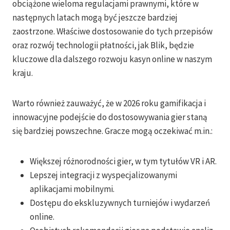
obciążone wieloma regulacjami prawnymi, które w
następnych latach mogą być jeszcze bardziej
zaostrzone. Właściwe dostosowanie do tych przepisów
oraz rozwój technologii płatności, jak Blik, będzie
kluczowe dla dalszego rozwoju kasyn online w naszym
kraju.
Warto również zauważyć, że w 2026 roku gamifikacja i
innowacyjne podejście do dostosowywania gier staną
się bardziej powszechne. Gracze mogą oczekiwać m.in.:
Większej różnorodności gier, w tym tytułów VR i AR.
Lepszej integracji z wyspecjalizowanymi
aplikacjami mobilnymi.
Dostępu do ekskluzywnych turniejów i wydarzeń
online.