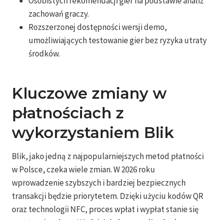
Osobistych rekomendacji gier na podstawie analiz
zachowań graczy.
Rozszerzonej dostępności wersji demo,
umożliwiających testowanie gier bez ryzyka utraty
środków.
Kluczowe zmiany w
płatnościach z
wykorzystaniem Blik
Blik, jako jedną z najpopularniejszych metod płatności
w Polsce, czeka wiele zmian. W 2026 roku
wprowadzenie szybszych i bardziej bezpiecznych
transakcji będzie priorytetem. Dzięki użyciu kodów QR
oraz technologii NFC, proces wpłat i wypłat stanie się