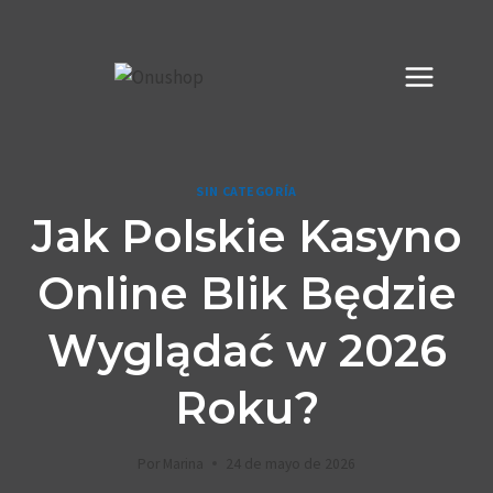
Saltar
al
contenido
SIN CATEGORÍA
Jak Polskie Kasyno
Online Blik Będzie
Wyglądać w 2026
Roku?
Por
Marina
24 de mayo de 2026