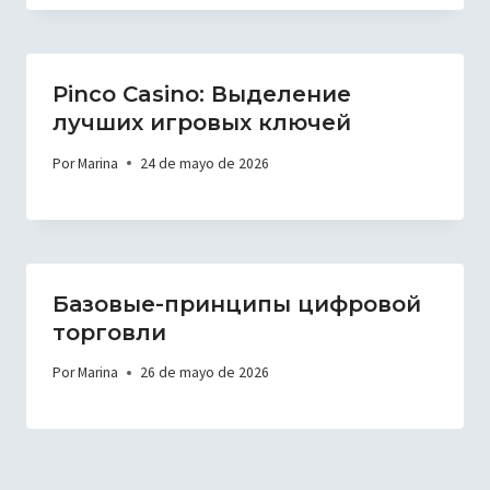
Pinco Casino: Выделение
лучших игровых ключей
Por
Marina
24 de mayo de 2026
Базовые-принципы цифровой
торговли
Por
Marina
26 de mayo de 2026