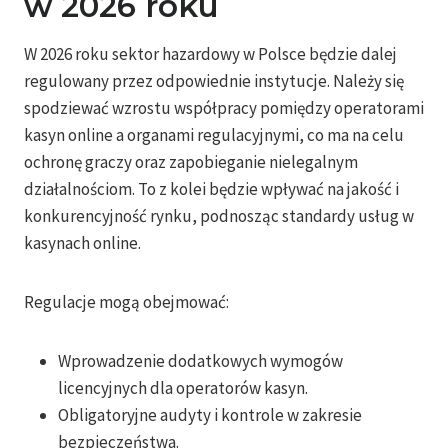
w 2026 roku
W 2026 roku sektor hazardowy w Polsce będzie dalej
regulowany przez odpowiednie instytucje. Należy się
spodziewać wzrostu współpracy pomiędzy operatorami
kasyn online a organami regulacyjnymi, co ma na celu
ochronę graczy oraz zapobieganie nielegalnym
działalnościom. To z kolei będzie wpływać na jakość i
konkurencyjność rynku, podnosząc standardy usług w
kasynach online.
Regulacje mogą obejmować:
Wprowadzenie dodatkowych wymogów
licencyjnych dla operatorów kasyn.
Obligatoryjne audyty i kontrole w zakresie
bezpieczeństwa.