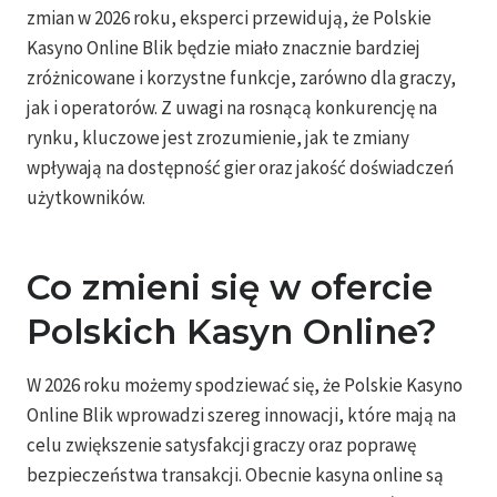
zmian w 2026 roku, eksperci przewidują, że Polskie
Kasyno Online Blik będzie miało znacznie bardziej
zróżnicowane i korzystne funkcje, zarówno dla graczy,
jak i operatorów. Z uwagi na rosnącą konkurencję na
rynku, kluczowe jest zrozumienie, jak te zmiany
wpływają na dostępność gier oraz jakość doświadczeń
użytkowników.
Co zmieni się w ofercie
Polskich Kasyn Online?
W 2026 roku możemy spodziewać się, że Polskie Kasyno
Online Blik wprowadzi szereg innowacji, które mają na
celu zwiększenie satysfakcji graczy oraz poprawę
bezpieczeństwa transakcji. Obecnie kasyna online są