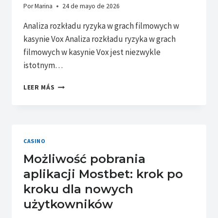
Por
Marina
24 de mayo de 2026
Analiza rozkładu ryzyka w grach filmowych w
kasynie Vox Analiza rozkładu ryzyka w grach
filmowych w kasynie Vox jest niezwykle
istotnym…
ANALIZA
LEER MÁS
ROZKŁADU
RYZYKA
W
GRACH
FILMOWYCH
CASINO
W
Możliwość pobrania
KASYNIE
VOX
aplikacji Mostbet: krok po
kroku dla nowych
użytkowników