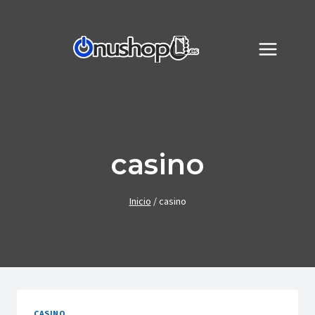
Saltar
al
contenido
casino
Inicio
/
casino
CASINO