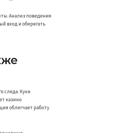
иты. Анализ поведения
й вход и оберегать
кже
о следа. Куки
ет казино
ция облегчает работу