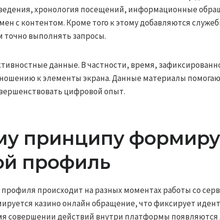
сведения, хронология посещений, информационные обра
мен с контентом. Кроме того к этому добавляются служе
 точно выполнять запросы.
тивностные данные. В частности, время, зафиксированно
тношению к элементы экрана. Данные материалы помога
овершенствовать цифровой опыт.
му принципу формиру
ой профиль
профиля происходит на разных моментах работы со серв
мируется казино онлайн обращение, что фиксирует иден
ремя совершении действий внутри платформы появляютс