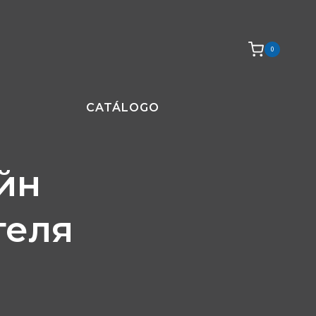
0
CATÁLOGO
йн
теля