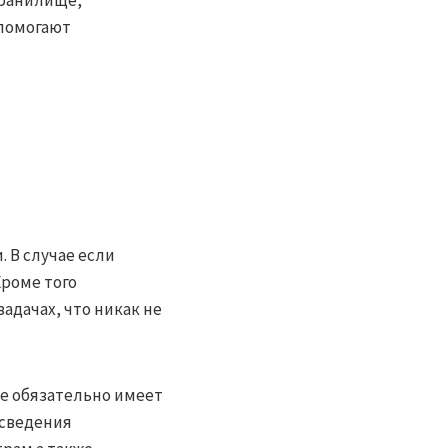
хранилище,
помогают
 В случае если
роме того
адачах, что никак не
е обязательно имеет
 сведения