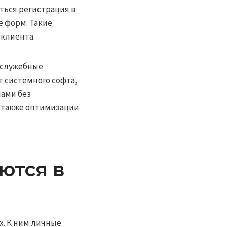
ться регистрация в
 форм. Такие
 клиента.
 служебные
т системного софта,
ами без
а также оптимизации
ются в
. К ним личные