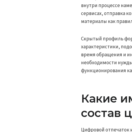
внутри процессе наме
сервисах, отправка 
материалы как правил
Скрытый профиль фор
характеристики, подо
время обращения и и
необходимости нужды 
функционирования ка
Какие и
состав 
Цифровой отпечаток 