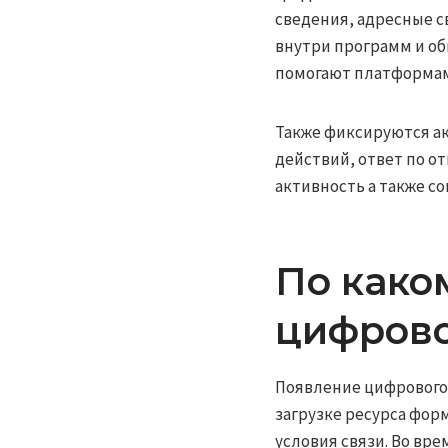
сведения, адресные 
внутри программ и об
помогают платформам
Также фиксируются ак
действий, ответ по о
активность а также с
По како
цифров
Появление цифрового 
загрузке ресурса фор
условия связи. Во в