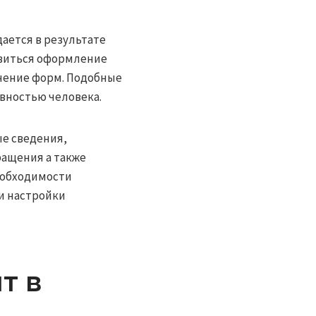
ается в результате
овиться оформление
лнение форм. Подобные
вностью человека.
ые сведения,
ращения а также
еобходимости
 и настройки
т в