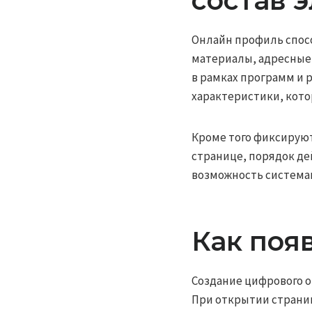
состав 
Онлайн профиль спос
материалы, адресные
в рамках программ и 
характеристики, кот
Кроме того фиксирую
странице, порядок де
возможность система
Как поя
Создание цифрового о
При открытии страниц