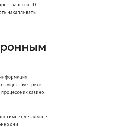
ространство, ID
сть накапливать
ктронным
а информация
го существует риск
 процессе их казино
янно имеет детальное
енно они