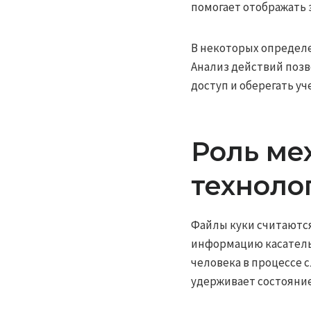
помогает отображать 
В некоторых определ
Анализ действий поз
доступ и оберегать уч
Роль ме
техноло
Файлы куки считаютс
информацию касательн
человека в процессе 
удерживает состояние