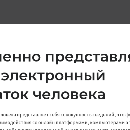
менно представл
 электронный
аток человека
ловека представляет себя совокупность сведений, что 
аимодействия со онлайн платформами, компьютерами а т